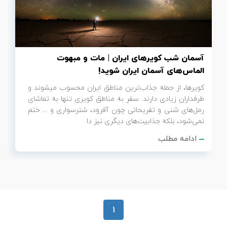
تور سوباتان
تور چابهار
آسمان شب کویرهای ایران | مات و مبهوت
تور مرداب هسل
الماس‌های آسمان ایران شوید!
کویرها، از جمله جذاب‌ترین مناطق ایران محسوب می‎شوند و
تور کاشان
طرفداران زیادی دارند. سفر به مناطق کویری تنها به تماشای
رمل‌های شنی و تفریحاتی چون آفرود، شترسواری و ... ختم
تور اصفهان
نمی‌شود، بلکه جذابیت‌های دیگری نیز دا
ادامه مطلب
تور ترکمن صحرا
تور آفرود
1