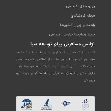
رزرو هتل اقساطی
مجله گردشگری
راهنمای ویزای کشورها
بلیط هواپیما خارجی اقساطی
آژانس مسافرتی پیام توسعه صبا
کایت با ارائه خدمات گردشگری آنلاین پا به پات تا مقصد
میاد. هر کجای دنیا و هر ساعت از شبانه‌روز که هست؛ در
سایت کایت آنلاین شو و با چند کلیک بلیط هواپیما، بلیط
چارتر، هتل و تورهای مسافرتی و طبیعت‌گردی خودت رو
رزرو کن.