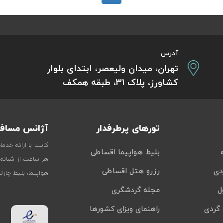
آدرس
تهران، میدان ولیعصر، ابتدای بلوار
کشاورز، پلاک 31، طبقه همکف
تورهای پرطرفدار
آژانس مسافر
کایت با ارائه خدم
بلیط هواپیما اقساطی
هر ساعت از شبانه‌
دی
رزرو هتل اقساطی
هواپیما، بلیط چار
ل
مجله گردشگری
گردی
راهنمای ویزای کشورها