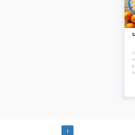
ا
ت
ت
و
د
1