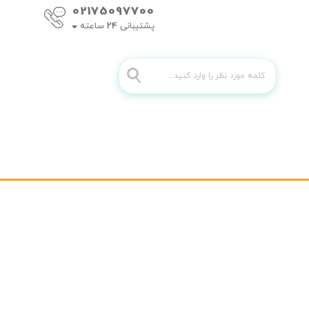
02175097700
پشتیبانی
24
ساعته