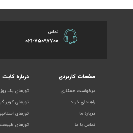
تور سوباتان
تور چابهار
تماس
021-75097700
تور مرداب هسل
تور کاشان
تور اصفهان
صفحات کاربردی
درباره کایت
تور ترکمن صحرا
درخواست همکاری
تورهای یک روزه
تور آفرود
راهنمای خرید
تورهای کویر گر
درباره ما
تورهای استانبو
تماس با ما
تورهای طبیعت 