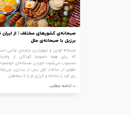
تور کیش از ساری
تور کویر مرنجاب
تور سنگاپور اقساطی
اقساطی
تور طبس
تور مالدیو
تور کیش از بندرعباس
صبحانه‌ی کشورهای مختلف | از ایران ت
اقساطی
تور کویر کاراکال
تور قزاقستان اقساطی
برزیل با صبحانه‌ی ملل
صبحانه اولین و مهم‌ترین وعده‌ی غذایی اس
تور کویر مصر
تور زیارتی اقساطی
که برای همه خصوصا کودکان از واجبا
محسوب می‌شود، خوردن صبحانه‌ای خوشمزه 
تور کویر ابوزیدآباد
مقوی در ساعات اولِ پس از بیداری، می‌توان
روز فرد را ساخته و انرژی او را تا نیمه‌های
تور هرمز
ادامه مطلب
تور ماسوله
تور مرداب سراوان
تور گلستان