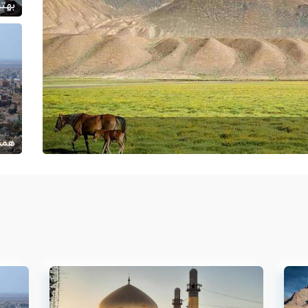
بهتر
/05
همه 
ارج از ایران
/20