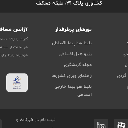
کشاورز، پلاک 31، طبقه همکف
تورهای پرطرفدار
آژانس مسافر
کایت با ارائه خدم
بلیط هواپیما اقساطی
هر ساعت از شبانه‌
دی
رزرو هتل اقساطی
هواپیما، بلیط چار
ل
مجله گردشگری
گردی
راهنمای ویزای کشورها
بلیط هواپیما خارجی
اقساطی
ثبت نام در
خبرنامه
و