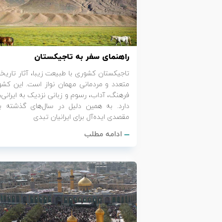
تور کیش از ساری
تور کویر مرنجاب
تور سنگاپور اقساطی
اقساطی
تور طبس
تور مالدیو
تور کیش از بندرعباس
راهنمای سفر به تاجیکستان
اقساطی
تور کویر کاراکال
تور قزاقستان اقساطی
تاجیکستان کشوری با طبیعت زیبا، آثار تاریخ
متعدد و مردمانی مهمان نواز است. این کشو
تور کویر مصر
تور زیارتی اقساطی
فرهنگ، آداب، رسوم و زبانی نزدیک به ایرانی‌ه
دارد. به همین دلیل در سال‌های گذشته ب
تور کویر ابوزیدآباد
مقصدی ایده‌آل برای ایرانیان تبدی
ادامه مطلب
تور هرمز
تور ماسوله
تور مرداب سراوان
تور گلستان