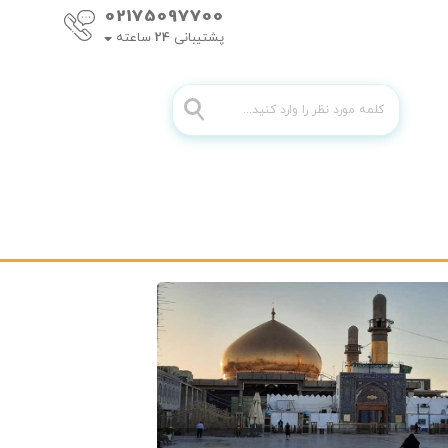
02175097700
پشتیبانی
24
ساعته