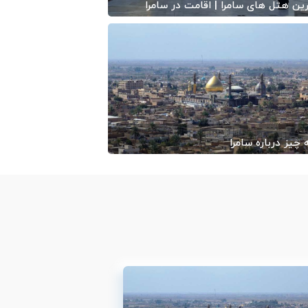
ین هتل های سامرا | اقامت در سامرا
1404/02
-
ایران کایت
چیز درباره سامرا
1404/01
-
ایران کایت