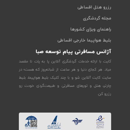
رزرو هتل اقساطی
مجله گردشگری
راهنمای ویزای کشورها
بلیط هواپیما خارجی اقساطی
آژانس مسافرتی پیام توسعه صبا
کایت با ارائه خدمات گردشگری آنلاین پا به پات تا مقصد
میاد. هر کجای دنیا و هر ساعت از شبانه‌روز که هست؛ در
سایت کایت آنلاین شو و با چند کلیک بلیط هواپیما، بلیط
چارتر، هتل و تورهای مسافرتی و طبیعت‌گردی خودت رو
رزرو کن.