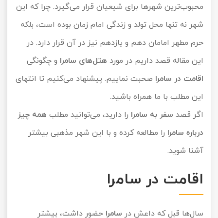
محبوب‌ترین شهرها برای شیعیان قرار می‌گیرد. چرا که این
تور کیش از ساری
تور کویر مرنجاب
تور سنگاپور اقساطی
اقساطی
شهر نه تنها محل تولد و زندگی امام زمان بوده است، بلکه
تور طبس
تور مالدیو
حرم مطهر امامان دهم و یازدهم نیز در آن قرار دارد. در
تور کیش از بندرعباس
اقساطی
این مقاله قصد داریم در مورد
هتل‌های سامرا
و چگونگی
تور کویر کاراکال
تور قزاقستان اقساطی
اقامت در سامرا
صحبت نماییم. پیشنهاد می‌کنیم تا انتهای
تور کویر مصر
تور زیارتی اقساطی
این مطلب با ما همراه باشید.
تور کویر ابوزیدآباد
اگر قصد
سفر به سامرا
را دارید، می‌توانید مطلب
همه چیز
درباره سامرا
را مطالعه کرده و با این شهر مذهبی بیشتر
تور هرمز
آشنا شوید.
تور ماسوله
اقامت در سامرا
تور مرداب سراوان
تور گلستان
سال‌ها قبل که داعش در
سامرا
حضور داشت، بیشتر