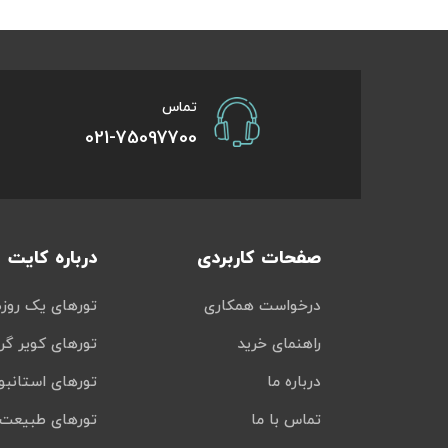
تور سوباتان
تور چابهار
تماس
021-75097700
تور مرداب هسل
تور کاشان
تور اصفهان
صفحات کاربردی
درباره کایت
تور ترکمن صحرا
درخواست همکاری
تورهای یک روزه
تور آفرود
راهنمای خرید
تورهای کویر گر
درباره ما
تورهای استانبو
تماس با ما
تورهای طبیعت 