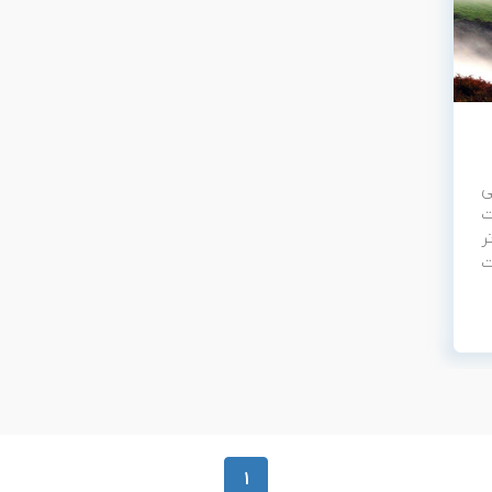
ی
ت
ر
ت
1