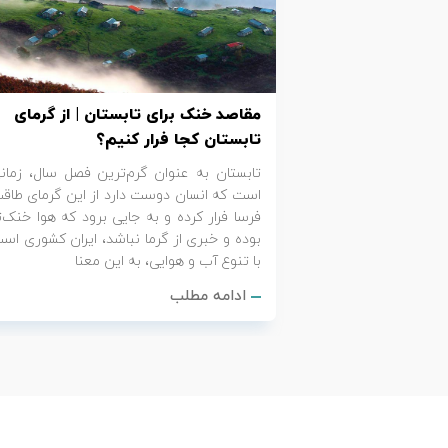
تور کیش از ساری
تور کویر مرنجاب
تور سنگاپور اقساطی
اقساطی
تور طبس
تور مالدیو
تور کیش از بندرعباس
مقاصد خنک برای تابستان | از گرمای
اقساطی
تور کویر کاراکال
تور قزاقستان اقساطی
تابستان کجا فرار کنیم؟
تابستان به عنوان گرم‌ترین فصل سال، زمان
تور کویر مصر
تور زیارتی اقساطی
است که انسان دوست دارد از این گرمای طاق
فرسا فرار کرده و به جایی برود که هوا خنک‌ت
تور کویر ابوزیدآباد
بوده و خبری از گرما نباشد، ایران کشوری اس
با تنوع آب و هوایی، به این معنا
تور هرمز
ادامه مطلب
تور ماسوله
تور مرداب سراوان
تور گلستان