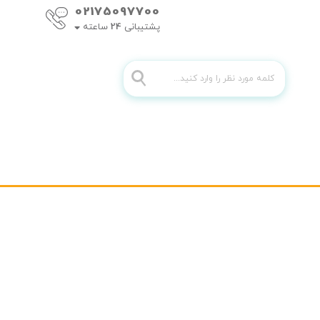
02175097700
پشتیبانی
24
ساعته