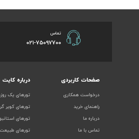
تور سوباتان
تور چابهار
تماس
021-75097700
تور مرداب هسل
تور کاشان
تور اصفهان
صفحات کاربردی
درباره کایت
تور ترکمن صحرا
درخواست همکاری
تورهای یک روزه
تور آفرود
راهنمای خرید
تورهای کویر گر
درباره ما
تورهای استانبو
تماس با ما
تورهای طبیعت 