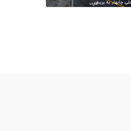
لی چابهار به بریس
1400/01
-
ایران کایت