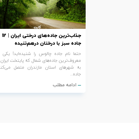
تور کیش از ساری
تور کویر مرنجاب
تور سنگاپور اقساطی
اقساطی
تور طبس
تور مالدیو
تور کیش از بندرعباس
جذاب‌ترین جاده‌های درختی ایران | 12
اقساطی
تور کویر کاراکال
تور قزاقستان اقساطی
جاده سبز با درختان درهم‌تنیده
حتما نام جاده چالوس را شنیده‌اید! یکی ا
تور کویر مصر
تور زیارتی اقساطی
معروف‌ترین جاده‌های شمال که پایتخت ایران ر
به شهرهای استان مازندران متصل می‌کند
تور کویر ابوزیدآباد
جاده...
ادامه مطلب
تور هرمز
تور ماسوله
تور مرداب سراوان
تور گلستان