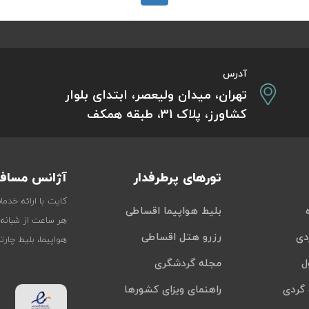
آدرس
تهران، میدان ولیعصر، ابتدای بلوار
کشاورز، پلاک 31، طبقه همکف
تورهای پرطرفدار
آژانس مسافر
کایت با ارائه خدم
بلیط هواپیما اقساطی
هر ساعت از شبانه‌
دی
رزرو هتل اقساطی
هواپیما، بلیط چار
ل
مجله گردشگری
گردی
راهنمای ویزای کشورها