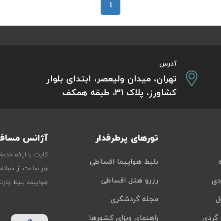
1
آدرس
تهران، میدان ولیعصر، ابتدای بلوار
کشاورز، پلاک 31، طبقه همکف
تورهای پرطرفدار
آژانس مسافر
کایت با ارائه خدم
بلیط هواپیما اقساطی
هر ساعت از شبانه‌
دی
رزرو هتل اقساطی
هواپیما، بلیط چار
ل
مجله گردشگری
گردی
راهنمای ویزای کشورها