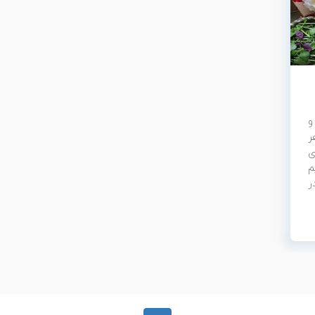
و
ر
ی
م
ر