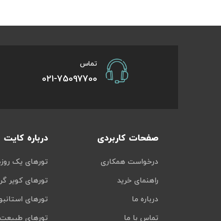
تور سوباتان
تور چابهار
تماس
تور مرداب هسل
021-75097700
تور کاشان
تور اصفهان
صفحات کاربردی
درباره کایت
تور ترکمن صحرا
درخواست همکاری
تورهای یک روزه
تور آفرود
راهنمای خرید
تورهای کویر گر
درباره ما
تورهای استانبو
تماس با ما
تورهای طبیعت 