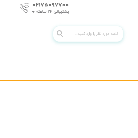
02175097700
پشتیبانی
24
ساعته