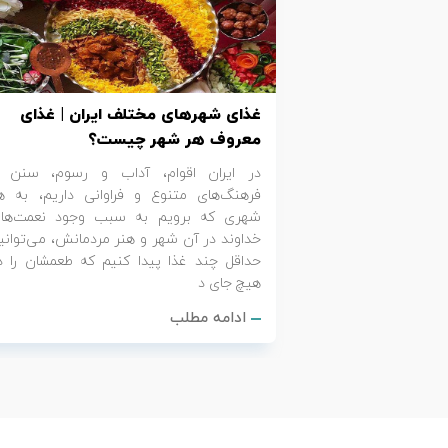
تور کیش از ساری
تور کویر مرنجاب
تور سنگاپور اقساطی
اقساطی
تور طبس
تور مالدیو
تور کیش از بندرعباس
غذای شهرهای مختلف ایران | غذای
اقساطی
تور کویر کاراکال
تور قزاقستان اقساطی
معروف هر شهر چیست؟
در ایران اقوام، آداب و رسوم، سنن 
تور کویر مصر
تور زیارتی اقساطی
فرهنگ‌های متنوع و فراوانی داریم، به ه
شهری که برویم به سبب وجود نعمت‌ها
تور کویر ابوزیدآباد
خداوند در آن شهر و هنر مردمانش، می‌توانی
حداقل چند غذا پیدا کنیم که طعمشان را د
هیچ جای د
تور هرمز
ادامه مطلب
تور ماسوله
تور مرداب سراوان
تور گلستان