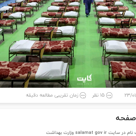
15 نظر
زمان تقریبی مطالعه
دقیقه
23/01
صفحه
salamat go وزارت بهداشت