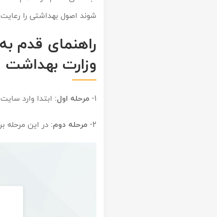
شوند اصول بهداشتی را رعایت م
تور سوباتان
تور چابهار
وزارت بهداشت
تور مرداب هسل
تور کاشان
1-
مرحله اول:
ابتدا وارد سایت
تور اصفهان
2-
مرحله دوم:
در این مرحله بر
تور ترکمن صحرا
تور آفرود