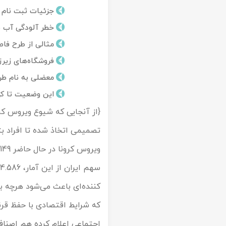
جزئیات ثبت نام د
تور کیش از ساری
تور کویر مرنجاب
تور سنگاپور اقساطی
اقساطی
خطر آلودگی آب ب
تور طبس
تور مالدیو
مثالی از طرح فاص
تور کیش از بندرعباس
فروشگاه‌های زیرز
اقساطی
تور کویر کاراکال
تور قزاقستان اقساطی
معضلی به نام طر
تور کویر مصر
تور زیارتی اقساطی
این وضعیت تا ک
{از آنجایی که شیوع ویروس کرو
تور کویر ابوزیدآباد
تور هرمز
تور ماسوله
کننده‌ای باعث می‌شود هرچه ب
تور مرداب سراوان
که شرایط اقتصادی با حفظ قرنط
تور گلستان