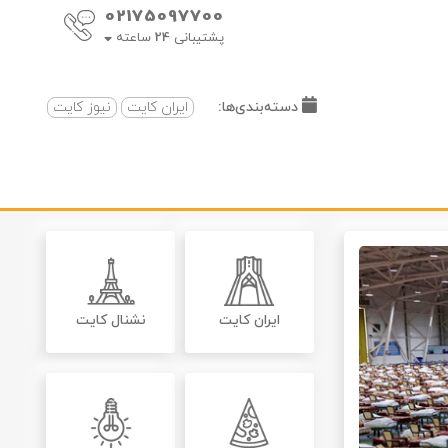
02175097700
پشتیبانی
24
ساعته
دسته‌بندی‌ها:
ایران کایت
نیوز کایت
ایران کایت
نشنال کایت