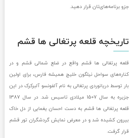
جزو برنامه‌های‌تان قرار دهید.
تور سوباتان
تور چابهار
تاریخچه قلعه پرتغالی ها قشم
تور مرداب هسل
تور کاشان
قلعه پرتغالی ها قشم واقع در ضلع شمالی قشم و در
تور اصفهان
کناره‌های سواحل نیلگون خلیج همیشه فارس، برای اولین
بار توسط دریانوردی پرتغالی به نام آلفونسو آلبرکرک در این
تور ترکمن صحرا
جزیره به سال 1507 میلادی تاسیس شد. در سال 1387
تور آفرود
قلعه پرتغالی ها قشم به دست احسان یغمایی از دل خاک
بیرون کشیده شد و در معرض نمایش گردشگران تور قشم
قرار گرفت.