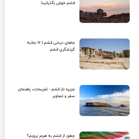
قشم خوش بگذرانید!
جاهای دیدنی قشم | 12 جاذبه
گردشگری قشم
جزیره ناز قشم - تفریحات، راهنمای
سفر و تصاویر
چطور از قشم به هرمز برویم؟