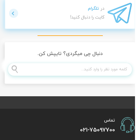
در
تلگرام
کایت را دنبال کنید!
دنبال چی میگردی؟ تایپش کن.
تماس
021-75097700