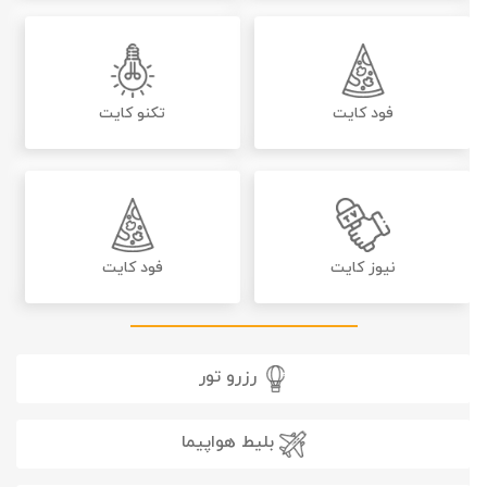
فود کایت
تکنو کایت
نیوز کایت
فود کایت
رزرو تور
بلیط هواپیما