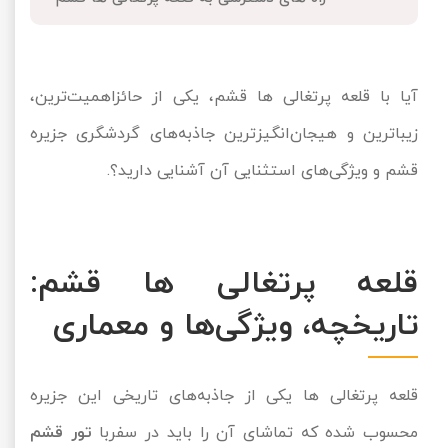
تور کیش از ساری
تور کویر مرنجاب
تور سنگاپور اقساطی
اقساطی
تور طبس
تور مالدیو
آیا با قلعه پرتغالی ها قشم، یکی از حائزاهمیت‌ترین،
تور کیش از بندرعباس
اقساطی
زیباترین و هیجان‌انگیزترین جاذبه‌های گردشگری جزیره
تور کویر کاراکال
تور قزاقستان اقساطی
قشم و ویژگی‌های استثنایی آن آشنایی دارید؟.
تور کویر مصر
تور زیارتی اقساطی
تور کویر ابوزیدآباد
قلعه پرتغالی ‌ها قشم:
تور هرمز
تاریخچه، ویژگی‌ها و معماری
تور ماسوله
تور مرداب سراوان
قلعه پرتغالی ها یکی از جاذبه‌های تاریخی این جزیره
محسوب شده که تماشای آن را باید در سفربا
تور قشم
تور گلستان