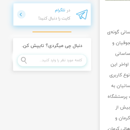
در
تلگرام
کایت را دنبال کنید!
انی گونه‌ی
جوقیان و
دنبال چی میگردی؟ تایپش کن.
ساسانی
اواخر این
وع کاربری
سانیان به
ک پرستشگاه
بیش از
رمان و
الی کرمان.