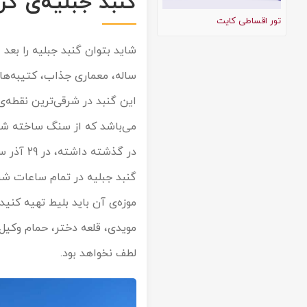
گنبد جبلیه‌ی کر
تور کیش از ساری
تور اقساطی کایت
تور کویر مرنجاب
تور سنگاپور اقساطی
اقساطی
تور طبس
تور مالدیو
تور کیش از بندرعباس
ساله، معماری جذاب، کتیبه‌های
اقساطی
تور کویر کاراکال
تور قزاقستان اقساطی
این گنبد در شرقی‌ترین نقطه‌ی
تور کویر مصر
تور زیارتی اقساطی
می‌باشد که از سنگ ساخته شده 
تور کویر ابوزیدآباد
گنبد جبلیه در تمام ساعات شبان
تور هرمز
موزه‌ی آن باید بلیط تهیه کنید
مویدی، قلعه دختر، حمام وکیل، 
تور ماسوله
لطف نخواهد بود.
تور مرداب سراوان
تور گلستان