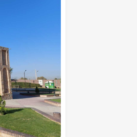
تور سوباتان
تور چابهار
تور مرداب هسل
تور کاشان
تور اصفهان
تور ترکمن صحرا
تور آفرود