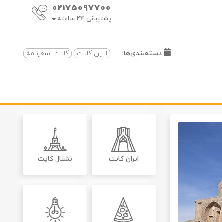
02175097700
پشتیبانی
24
ساعته
دسته‌بندی‌ها:
ایران کایت
کایت- سفرنامه
ایران کایت
نشنال کایت