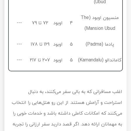
Ubud)
منسیون اوبود (The
4
اوبود
72 تا 79
---
Mansion Ubud)
پادما (Padma)
5
اوبود
169 تا 178
---
کاماندالو (Kamandalu)
5
اوبود
207 تا 217
---
اغلب مسافرانی که به بالی سفر می‌کنند، به دنبال
استراحت و آرامش هستند. از این رو هتل‌هایی را انتخاب
می‌کنند که امکانات کاملی داشته باشد و خدمات خوبی را
به مهمانان ارائه دهد. اگر قصد دارید سفر ارزانی را تجربه