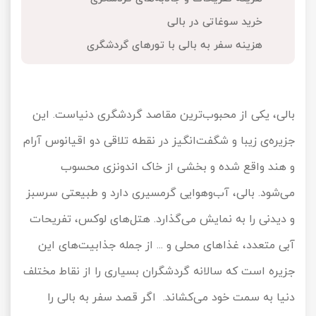
تور کیش از ساری
خرید سوغاتی در بالی
تور کویر مرنجاب
تور سنگاپور اقساطی
اقساطی
هزینه سفر به بالی با تورهای گردشگری
تور طبس
تور مالدیو
تور کیش از بندرعباس
اقساطی
تور کویر کاراکال
تور قزاقستان اقساطی
بالی، یکی از محبوب‌ترین مقاصد گردشگری دنیاست. این
تور کویر مصر
تور زیارتی اقساطی
جزیره‌ی زیبا و شگفت‌انگیز در نقطه تلاقی دو اقیانوس آرام
تور کویر ابوزیدآباد
و هند واقع شده و بخشی از خاک اندونزی محسوب
می‌شود. بالی، آب‌وهوایی گرمسیری دارد و طبیعتی سرسبز
تور هرمز
و دیدنی را به نمایش می‌گذارد. هتل‌های لوکس، تفریحات
تور ماسوله
آبی متعدد، غذاهای محلی و ... از جمله جذابیت‌های این
جزیره است که سالانه گردشگران بسیاری را از نقاط مختلف
تور مرداب سراوان
دنیا به سمت خود می‌کشاند. اگر قصد سفر به بالی را
تور گلستان