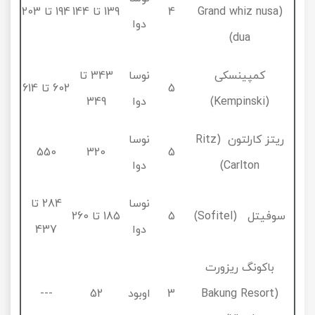
(Grand whiz nusa
4
139 تا 144
194 تا 203
دوا
dua)
کمپینسکی
نوسا
343 تا
5
602 تا 614
(Kempinski)
دوا
349
ریتز کارلتون (Ritz
نوسا
550
320
5
Carlton)
دوا
نوسا
284 تا
سوفیتل (Sofitel)
5
185 تا 260
دوا
437
باکونگ ریزورت
(Bakung Resort
3
اوبود
52
---