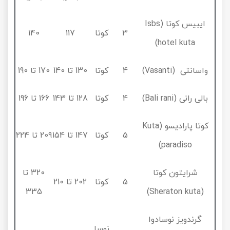
ایبیس کوتا (Isbs
3
کوتا
117
140
hotel kuta)
واسانتی (Vasanti)
4
کوتا
130 تا 140
170 تا 190
بالی رانی (Bali rani)
4
کوتا
128 تا 143
166 تا 196
کوتا پارادیسو (Kuta
5
کوتا
147 تا 154
209 تا 224
paradiso)
شرایتون کوتا
320 تا
5
کوتا
202 تا 210
335
(Sheraton kuta)
گرندویز نوسادوا
نوسا