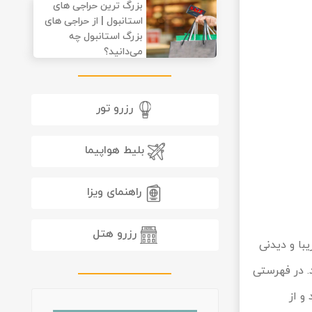
بزرگ ترین حراجی های
استانبول | از حراجی های
بزرگ استانبول چه
می‌دانید؟
رزرو تور
بلیط هواپیما
راهنمای ویزا
رزرو هتل
. در فهرستی
و از