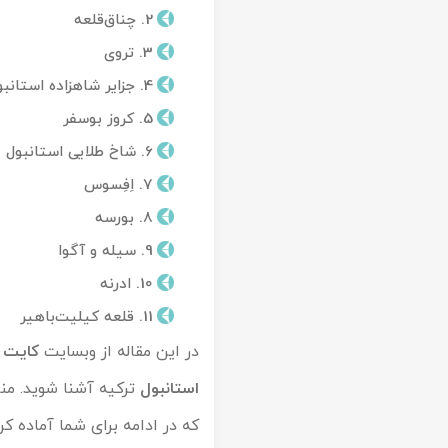
2. چناق‌قلعه
تور کیش از ساری
تور کویر مرنجاب
تور سنگاپور اقساطی
اقساطی
3. تروی
تور طبس
تور مالدیو
4. جزایر شاهزاده استانبول
تور کیش از بندرعباس
5. کروز بوسفر
اقساطی
تور کویر کاراکال
تور قزاقستان اقساطی
6. شاخ طلایی استانبول
تور کویر مصر
تور زیارتی اقساطی
7. اِفِسوس
8. بورسه
تور کویر ابوزیدآباد
9. سیله و آگوا
تور هرمز
10. ادرنه
11. قلعه کیلیت‌باهیر
تور ماسوله
در این مقاله از وبسایت
کایت
با
تور مرداب سراوان
استانبول
ترکیه آشنا شوید. منا
که در ادامه برای شما آماده کر
تور گلستان