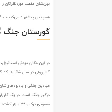
بین‌شان مقصد موردنظرتان را ا
تور سوباتان
همچنین پیشنهاد می‌کنیم جذاب
تور چابهار
گورستان جنگ گ
تور مرداب هسل
تور کاشان
تور اصفهان
در این مکان دیدنی استانبول، 
تور ترکمن صحرا
گالی‌پولی در سال 1915 با یکدیگر مبارزه کرده‌اند.
تور آفرود
میادین جنگی و یادبودهای‌شان
مفقودی ترک و 36 هزار کشته برای نیروهای متفقین ماحصل این نبردها بود.