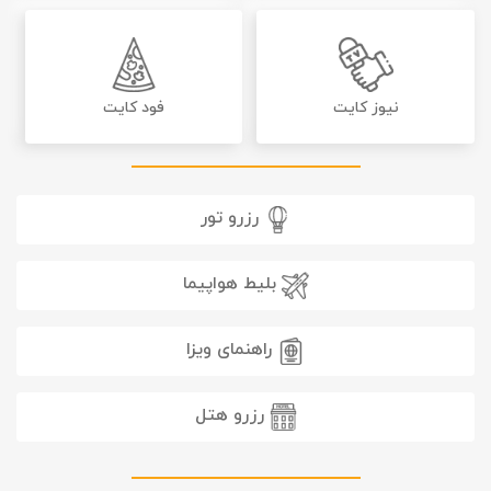
نیوز کایت
فود کایت
رزرو تور
بلیط هواپیما
راهنمای ویزا
رزرو هتل