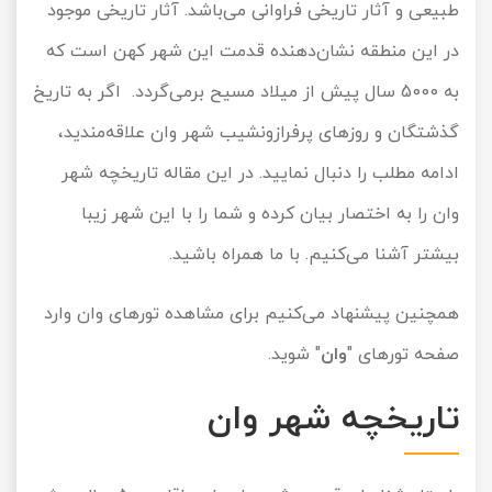
طبیعی و آثار تاریخی فراوانی می‌باشد. آثار تاریخی موجود
تور کیش از ساری
تور کویر مرنجاب
تور سنگاپور اقساطی
در این منطقه نشان‌دهنده قدمت این شهر کهن است که
اقساطی
به 5000 سال پیش از میلاد مسیح برمی‌گردد. اگر به تاریخ
تور طبس
تور مالدیو
تور کیش از بندرعباس
گذشتگان و روزهای پرفرازونشیب شهر وان علاقه‌مندید،
اقساطی
تور کویر کاراکال
تور قزاقستان اقساطی
ادامه مطلب را دنبال نمایید. در این مقاله تاریخچه شهر
تور کویر مصر
تور زیارتی اقساطی
وان را به اختصار بیان کرده و شما را با این شهر زیبا
بیشتر آشنا می‌کنیم. با ما همراه باشید.
تور کویر ابوزیدآباد
تور هرمز
همچنین پیشنهاد می‌کنیم برای مشاهده تورهای وان وارد
صفحه تورهای "
وان
" شوید.
تور ماسوله
تاریخچه شهر وان
تور مرداب سراوان
تور گلستان