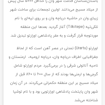
باستان‌شناسان قدمت شهر وان را حداقل 5000 سال پیش
تور سوباتان
از میلاد مسیح می‌دانند. اولین تجمعات برای ساخت شهر
زیبای وان در حاشیه دریاچه وان و بر روی تپه‌ای با نام
تور چابهار
تلکی‌تپه (Tilkitepe) آغاز گردید. بعدها این منطقه
تور مرداب هسل
موردتوجه قرار گرفت و به مقر پادشاهی اورارتو تبدیل شد.
تور کاشان
اورارتو (Urartu) تمدنی در عصر آهن است که از لحاظ
تور اصفهان
جغرافیایی اطراف دریاچه وان، دریاچه ارومیه، ارمنستان و
ناحیه آناتولی شرقی را در برمی‌گیرد. مردم اورارتو شامل
تور ترکمن صحرا
گرجی‌ها و ارمنی‌ها بودند که از سال 600 تا 860 قبل از
تور آفرود
میلاد مسیح بر این منطقه حکمرانی می‌کردند. در آن زمان
شهر وان پایتخت پادشاهی اورارتویی بود و با نام توشپا
شناخته می‌شد.