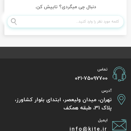
دنبال چی میگردی؟ تایپش کن.
تماس
021-75097700
آدرس
تهران، میدان ولیعصر، ابتدای بلوار کشاورز،
پلاک 31، طبقه همکف
ایمیل
info@kite.ir