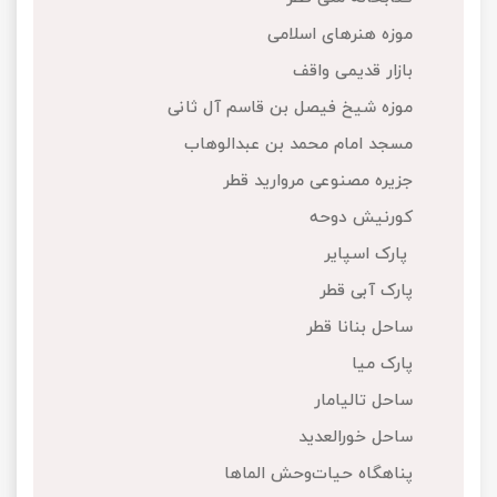
تور کیش از ساری
موزه هنرهای اسلامی
تور کویر مرنجاب
تور سنگاپور اقساطی
اقساطی
بازار قدیمی واقف
تور طبس
تور مالدیو
موزه شیخ فیصل بن قاسم آل ثانی
تور کیش از بندرعباس
اقساطی
مسجد امام محمد بن عبدالوهاب
تور کویر کاراکال
تور قزاقستان اقساطی
جزیره مصنوعی مروارید قطر
تور کویر مصر
تور زیارتی اقساطی
کورنیش دوحه
پارک اسپایر
تور کویر ابوزیدآباد
پارک آبی قطر
تور هرمز
ساحل بنانا قطر
پارک میا
تور ماسوله
ساحل تالیامار
تور مرداب سراوان
ساحل خورالعدید
پناهگاه حیات‌وحش الماها
تور گلستان