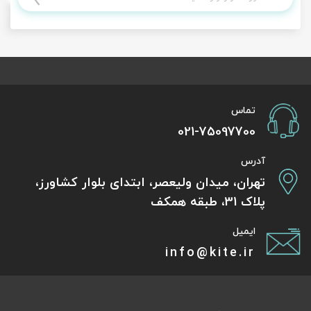
تماس
021-75097700
آدرس
تهران، میدان ولیعصر، ابتدای بلوار کشاورز،
پلاک 31، طبقه همکف
ایمیل
info@kite.ir