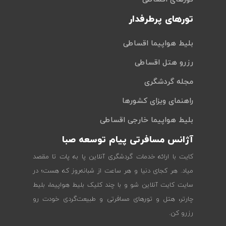
تورهای پرطرفدار
بلیط هواپیما اقساطی
رزرو هتل اقساطی
مجله گردشگری
راهنمای ویزای کشورها
بلیط هواپیما خارجی اقساطی
آژانس مسافرتی پیام توسعه صبا
کایت با ارائه خدمات گردشگری آنلاین پا به پات تا مقصد
میاد. هر کجای دنیا و هر ساعت از شبانه‌روز که هست؛ در
سایت کایت آنلاین شو و با چند کلیک بلیط هواپیما، بلیط
چارتر، هتل و تورهای مسافرتی و طبیعت‌گردی خودت رو
رزرو کن.