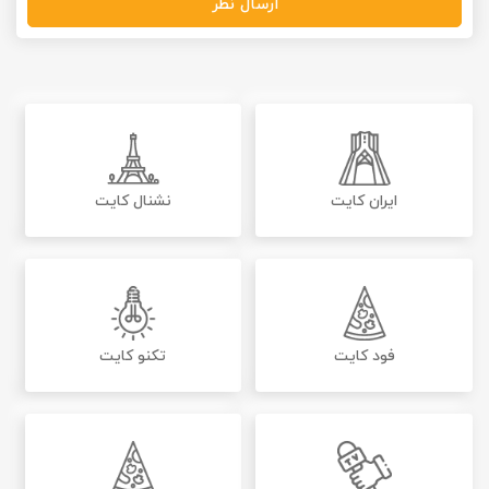
ارسال نظر
ایران کایت
نشنال کایت
فود کایت
تکنو کایت