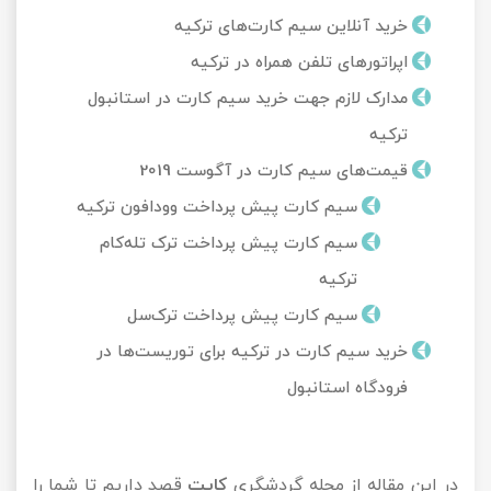
خرید آنلاین سیم کارت‌های ترکیه
تور کیش از ساری
تور کویر مرنجاب
تور سنگاپور اقساطی
اقساطی
اپراتورهای تلفن همراه در ترکیه
تور طبس
تور مالدیو
مدارک لازم جهت خرید سیم کارت در استانبول
تور کیش از بندرعباس
اقساطی
ترکیه
تور کویر کاراکال
تور قزاقستان اقساطی
قیمت‌های سیم کارت در آگوست 2019
تور کویر مصر
تور زیارتی اقساطی
سیم کارت پیش پرداخت وودافون ترکیه
سیم کارت پیش پرداخت ترک تله‌کام
تور کویر ابوزیدآباد
ترکیه
تور هرمز
سیم کارت پیش پرداخت ترک‌سل
خرید سیم کارت در ترکیه برای توریست‌ها در
تور ماسوله
فرودگاه استانبول
تور مرداب سراوان
تور گلستان
در این مقاله از مجله گردشگری
کایت
قصد داریم تا شما را