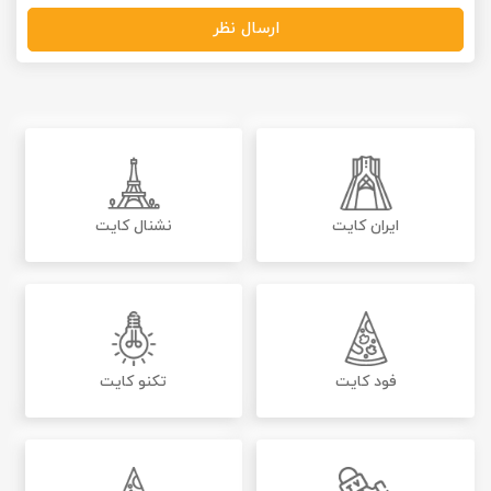
ارسال نظر
ایران کایت
نشنال کایت
فود کایت
تکنو کایت