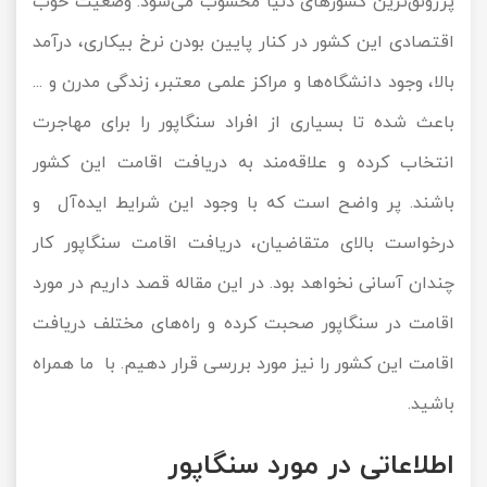
پررونق‌ترین کشورهای دنیا محسوب می‌شود. وضعیت خوب
تور کیش از ساری
تور کویر مرنجاب
تور سنگاپور اقساطی
اقتصادی این کشور در کنار پایین بودن نرخ بیکاری، درآمد
اقساطی
بالا، وجود دانشگاه‌ها و مراکز علمی معتبر، زندگی مدرن و ...
تور طبس
تور مالدیو
تور کیش از بندرعباس
باعث شده تا بسیاری از افراد سنگاپور را برای مهاجرت
اقساطی
تور کویر کاراکال
تور قزاقستان اقساطی
انتخاب کرده و علاقه‌مند به دریافت اقامت این کشور
تور کویر مصر
تور زیارتی اقساطی
باشند. پر واضح است که با وجود این شرایط ایده‌آل و
درخواست بالای متقاضیان، دریافت اقامت سنگاپور کار
تور کویر ابوزیدآباد
چندان آسانی نخواهد بود. در این مقاله قصد داریم در مورد
تور هرمز
اقامت در سنگاپور صحبت کرده و راه‌های مختلف دریافت
اقامت این کشور را نیز مورد بررسی قرار دهیم. با ما همراه
تور ماسوله
باشید.
تور مرداب سراوان
اطلاعاتی در مورد سنگاپور
تور گلستان