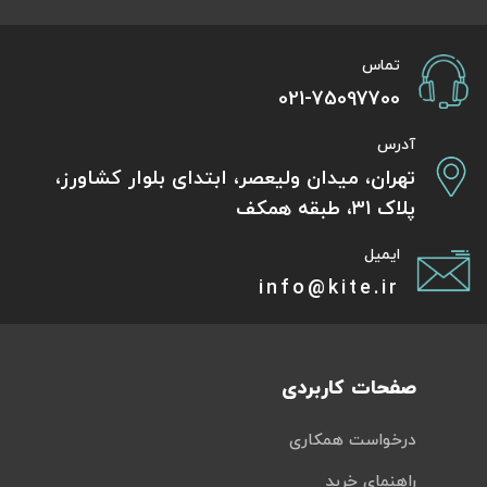
تماس
021-75097700
آدرس
تهران، میدان ولیعصر، ابتدای بلوار کشاورز،
پلاک 31، طبقه همکف
ایمیل
info@kite.ir
صفحات کاربردی
درخواست همکاری
راهنمای خرید