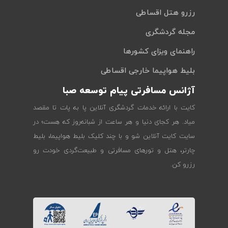
رزرو هتل اقساطی
مجله گردشگری
راهنمای ویزای کشورها
بلیط هواپیما خارجی اقساطی
آژانس مسافرتی پیام توسعه صبا
کایت با ارائه خدمات گردشگری آنلاین پا به پات تا مقصد
میاد. هر کجای دنیا و هر ساعت از شبانه‌روز که هست؛ در
سایت کایت آنلاین شو و با چند کلیک بلیط هواپیما، بلیط
چارتر، هتل و تورهای مسافرتی و طبیعت‌گردی خودت رو
رزرو کن.