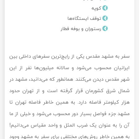
تور کیش از ساری
کوپه
تور کویر مرنجاب
تور سنگاپور اقساطی
اقساطی
توقف ایستگاه‌ها
تور طبس
تور مالدیو
رستوران و بوفه قطار
تور کیش از بندرعباس
اقساطی
تور کویر کاراکال
تور قزاقستان اقساطی
سفر به مشهد مقدس یکی از رایج‌ترین سفرهای داخلی بین
تور کویر مصر
تور زیارتی اقساطی
ایرانیان محسوب می‌شود و سالانه میلیون‌ها نفر از این
تور کویر ابوزیدآباد
شهر مقدس دیدن می‌کنند. همانطور که می‌دانید، مشهد در
تور هرمز
شمال شرق کشورمان قرار گرفته است و از تهران حدود
هزار کیلومتر فاصله دارد. به همین خاطر فاصله تهران تا
تور ماسوله
مشهد جزء فواصل بسیار دور محسوب می‌شود و خیلی از ما
تور مرداب سراوان
آن را به عنوان یک ضرب المثل و واحد مقیاس می‌دانیم!
تور گلستان
به همین خاطر روش‌های مختلفی برای سفر به مشهد وجود