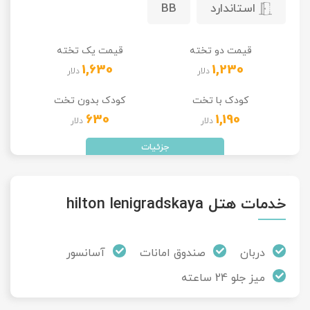
استاندارد
BB
تور سوباتان
قیمت دو تخته
قیمت یک تخته
تور چابهار
1,630
1,230
دلار
دلار
تور مرداب هسل
کودک با تخت
کودک بدون تخت
630
1,190
دلار
دلار
تور کاشان
تور اصفهان
تور ترکمن صحرا
خدمات هتل hilton lenigradskaya
تور آفرود
دربان
صندوق امانات
آسانسور
میز جلو 24 ساعته