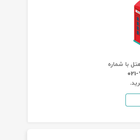
هتل با شماره
021
ید.