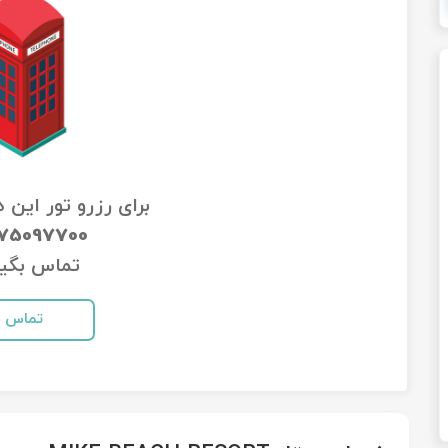
برای رزرو تور این 
-75097700
تماس بگیر
تماس