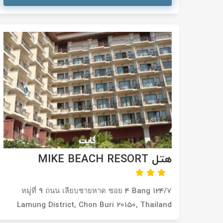
تور سوباتان
تور چابهار
تور مرداب هسل
تور کاشان
تور اصفهان
تور ترکمن صحرا
هتل MIKE BEACH RESORT
تور آفرود
124/7 หมู่ที่ 9 ถนน เลียบชายหาด ซอย 4 Bang
Lamung District, Chon Buri 20150, Thailand