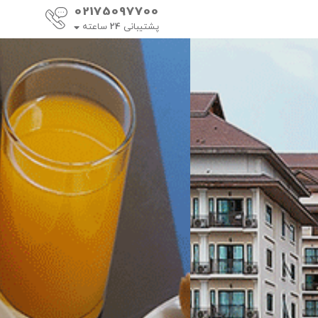
02175097700
پشتیبانی
24
ساعته