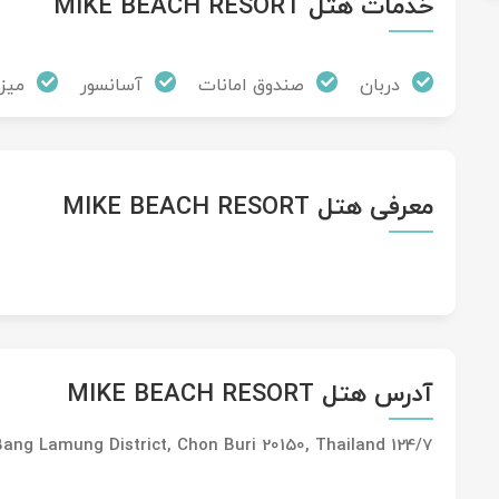
خدمات هتل MIKE BEACH RESORT
دربان
صندوق امانات
آسانسور
میز جلو
معرفی هتل MIKE BEACH RESORT
آدرس هتل MIKE BEACH RESORT
124/7 หมู่ที่ 9 ถนน เลียบชายหาด ซอย 4 Bang Lamung District, Chon Buri 20150, Thailand