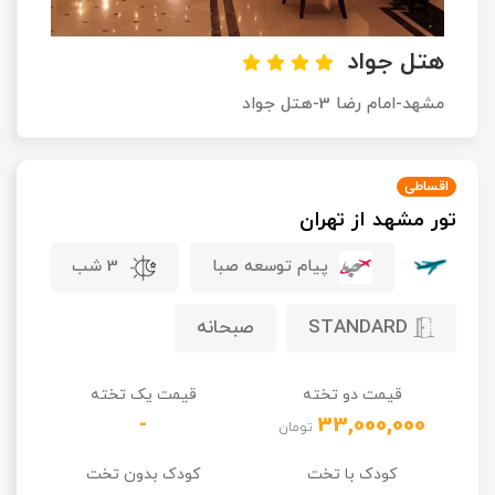
تور کیش از ساری
تور کویر مرنجاب
تور سنگاپور اقساطی
اقساطی
هتل جواد
تور طبس
تور مالدیو
مشهد-امام رضا 3-هتل جواد
تور کیش از بندرعباس
اقساطی
تور کویر کاراکال
تور قزاقستان اقساطی
اقساطی
تور کویر مصر
تور زیارتی اقساطی
تور مشهد از تهران
تور کویر ابوزیدآباد
پیام توسعه صبا
3 شب
تور هرمز
STANDARD
صبحانه
تور ماسوله
قیمت دو تخته
قیمت یک تخته
-
33,000,000
تور مرداب سراوان
تومان
کودک با تخت
کودک بدون تخت
تور گلستان