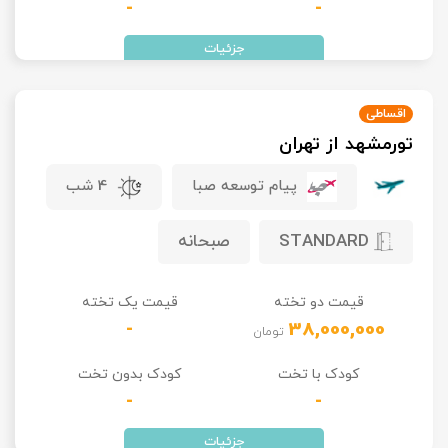
-
-
تور سوباتان
تور چابهار
اقساطی
تور مرداب هسل
تورمشهد از تهران
پیام توسعه صبا
4 شب
تور کاشان
تور اصفهان
STANDARD
صبحانه
تور ترکمن صحرا
قیمت دو تخته
قیمت یک تخته
-
38,000,000
تومان
تور آفرود
کودک با تخت
کودک بدون تخت
-
-