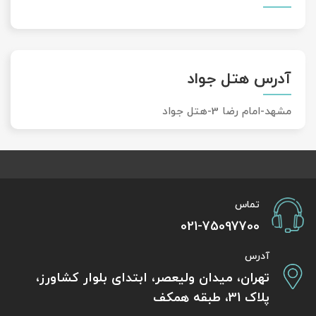
آدرس هتل جواد
مشهد-امام رضا 3-هتل جواد
تماس
021-75097700
آدرس
تهران، میدان ولیعصر، ابتدای بلوار کشاورز،
پلاک 31، طبقه همکف