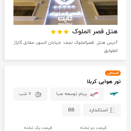
تور کیش از ساری
تور کویر مرنجاب
تور سنگاپور اقساطی
اقساطی
تور طبس
تور مالدیو
تور کیش از بندرعباس
هتل قصر الملوک
اقساطی
تور کویر کاراکال
تور قزاقستان اقساطی
آدرس هتل قصرالملوک نجف: خیابان السور، مقابل گاراژ
الطوابق
تور کویر مصر
تور زیارتی اقساطی
تور کویر ابوزیدآباد
اقساطی
تور هوایی کربلا
تور هرمز
پیام توسعه صبا
7 شب
تور ماسوله
استاندارد
BB
تور مرداب سراوان
تور گلستان
قیمت دو تخته
قیمت یک تخته