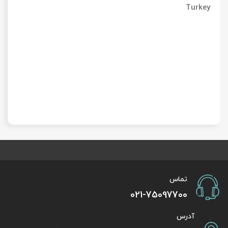
Turkey
تماس
021-75097700
آدرس