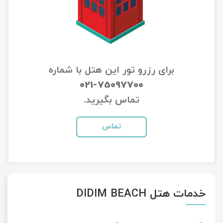
تور سوباتان
تور چابهار
تور مرداب هسل
برای رزرو تور این هتل با شماره
021-75097700
تور کاشان
تماس بگیرید.
تور اصفهان
تماس
تور ترکمن صحرا
تور آفرود
خدمات هتل DIDIM BEACH