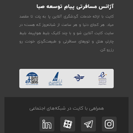
آژانس مسافرتی پیام توسعه صبا
کایت با ارائه خدمات گردشگری آنلاین پا به پات تا مقصد
میاد. هر کجای دنیا و هر ساعت از شبانه‌روز که هست؛ در
سایت کایت آنلاین شو و با چند کلیک بلیط هواپیما، بلیط
چارتر، هتل و تورهای مسافرتی و طبیعت‌گردی خودت رو
رزرو کن.
همراهی با کایت در شبکه‌های اجتماعی