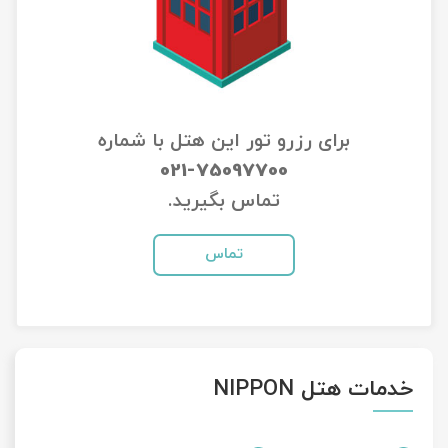
تور سوباتان
تور چابهار
تور مرداب هسل
برای رزرو تور این هتل با شماره
021-75097700
تور کاشان
تماس بگیرید.
تور اصفهان
تماس
تور ترکمن صحرا
تور آفرود
خدمات هتل NIPPON