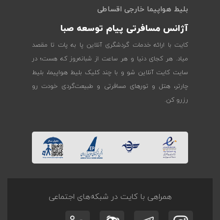
بلیط هواپیما خارجی اقساطی
آژانس مسافرتی پیام توسعه صبا
کایت با ارائه خدمات گردشگری آنلاین پا به پات تا مقصد
میاد. هر کجای دنیا و هر ساعت از شبانه‌روز که هست؛ در
سایت کایت آنلاین شو و با چند کلیک بلیط هواپیما، بلیط
چارتر، هتل و تورهای مسافرتی و طبیعت‌گردی خودت رو
رزرو کن.
همراهی با کایت در شبکه‌های اجتماعی