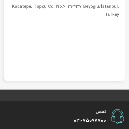
Kocatepe, Topçu Cd. No:6, 34437 Beyoğlu/İstanbul,
Turkey
تماس
021-75097700