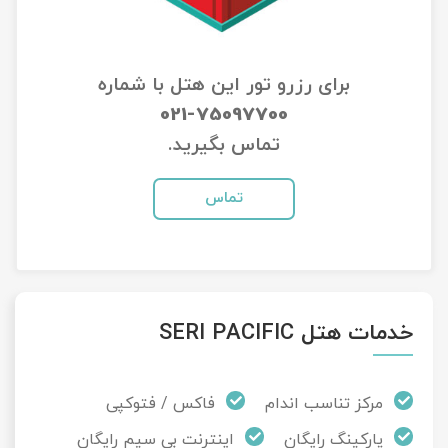
تور سوباتان
برای رزرو تور این هتل با شماره
تور چابهار
021-75097700
تور مرداب هسل
تماس بگیرید.
تور کاشان
تماس
تور اصفهان
تور ترکمن صحرا
خدمات هتل SERI PACIFIC
تور آفرود
مرکز تناسب اندام
فاکس / فتوکپی
پارکینگ رایگان
اینترنت بی سیم رایگان