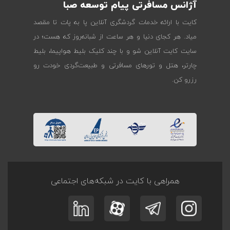
آژانس مسافرتی پیام توسعه صبا
کایت با ارائه خدمات گردشگری آنلاین پا به پات تا مقصد
میاد. هر کجای دنیا و هر ساعت از شبانه‌روز که هست؛ در
سایت کایت آنلاین شو و با چند کلیک بلیط هواپیما، بلیط
چارتر، هتل و تورهای مسافرتی و طبیعت‌گردی خودت رو
رزرو کن.
همراهی با کایت در شبکه‌های اجتماعی