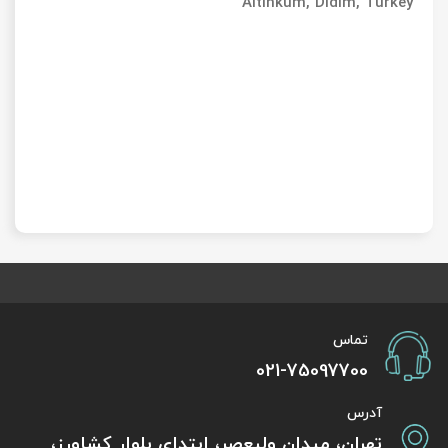
Altinkum, Didim, Turkey
تماس
021-75097700
آدرس
تهران، میدان ولیعصر، ابتدای بلوار کشاورز،