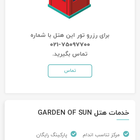
تور سوباتان
تور چابهار
برای رزرو تور این هتل با شماره
تور مرداب هسل
021-75097700
تماس بگیرید.
تور کاشان
تماس
تور اصفهان
تور ترکمن صحرا
تور آفرود
خدمات هتل GARDEN OF SUN
مرکز تناسب اندام
پارکینگ رایگان