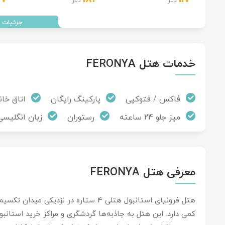
دلار
دلار
خدمات هتل FERONYA
فاکس / فتوکپی
پارکینگ رایگان
اتاق خان
میز جلو 24 ساعته
رستوران
زبان انگلیسی
معرفی هتل FERONYA
هتل فرونیای استانبول هتلی 4 ستاره در ن
کمی دارد. این هتل به جاذبه‌ها گردشگری و مراکز خرید استانب