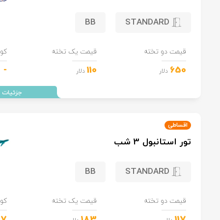
BB
STANDARD
قیمت دو تخته
قیمت یک تخته
کو
-
110
650
دلار
دلار
اقساطی
تور استانبول 3 شب
BB
STANDARD
قیمت دو تخته
قیمت یک تخته
کو
57
183
117