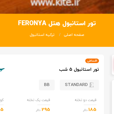
تور استانبول هتل FERONYA
صفحه اصلی
ترکیه استانبول
اقساطی
تور استانبول 5 شب
BB
STANDARD
قیمت دو تخته
قیمت یک تخته
کو
85
295
185
دلار
دلار