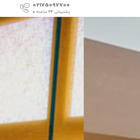
02175097700
پشتیبانی
24
ساعته