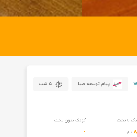
پیام توسعه صبا
5 شب
دک با تخت
کودک بدون تخت
-
دلار