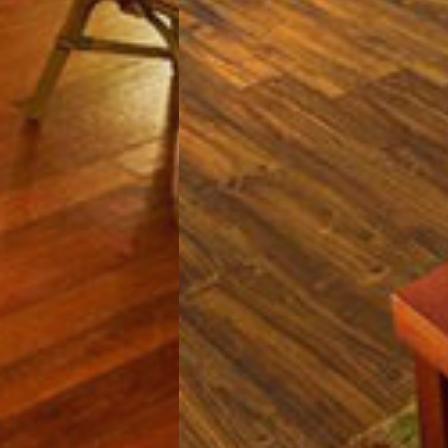
تور سوباتان
تور چابهار
تور مرداب هسل
تور کاشان
تور اصفهان
تور ترکمن صحرا
تور آفرود