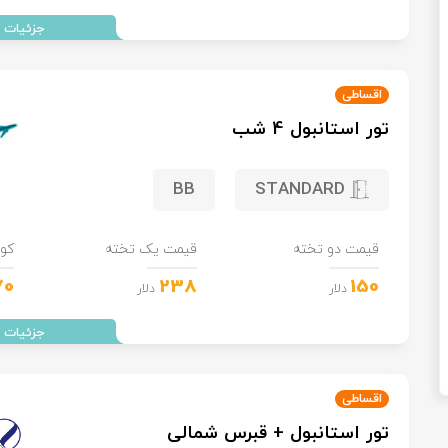
اقساطی
تور استانبول 4 شب
BB
STANDARD
قیمت دو تخته
قیمت یک تخته
کو
70
238
150
دلار
دلار
اقساطی
تور استانبول + قبرس شمالی