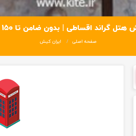
تل گراند اقساطی | بدون ضامن تا 150 میلیون
صفحه اصلی
ایران کیش