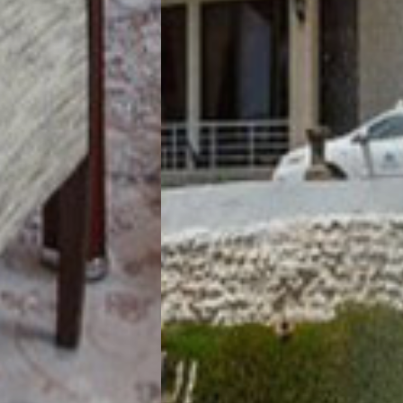
تور سوباتان
تور چابهار
تور مرداب هسل
تور کاشان
تور اصفهان
تور ترکمن صحرا
تور آفرود