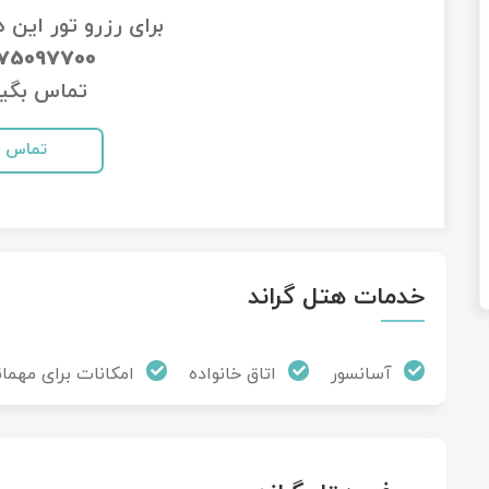
برای رزرو تور این 
-75097700
تماس بگیر
تماس
خدمات هتل گراند
آسانسور
اتاق خانواده
امکانات برای مهمان