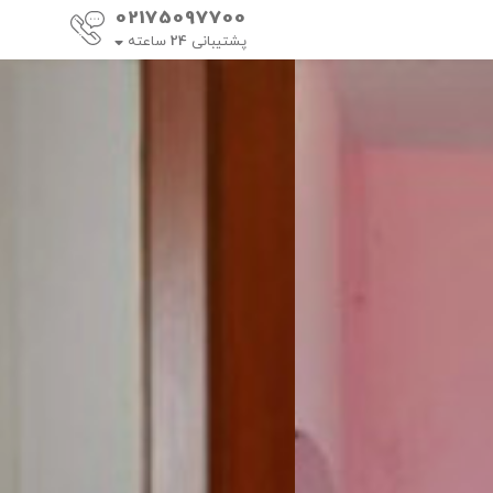
02175097700
پشتیبانی
24
ساعته