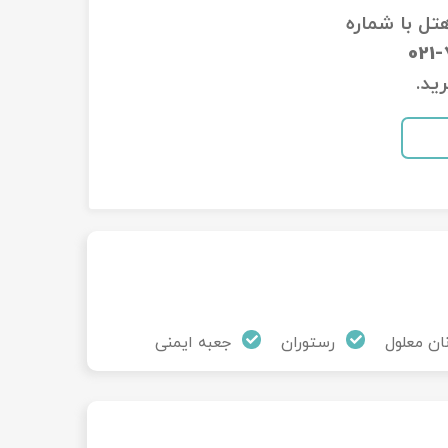
هتل با شماره
021
ید.
ان معلول
رستوران
جعبه ایمنی