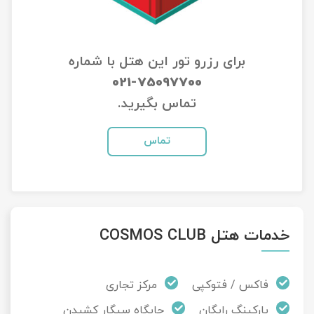
تور سوباتان
برای رزرو تور این هتل با شماره
تور چابهار
021-75097700
تور مرداب هسل
تماس بگیرید.
تور کاشان
تماس
تور اصفهان
تور ترکمن صحرا
خدمات هتل COSMOS CLUB
تور آفرود
فاکس / فتوکپی
مرکز تجاری
پارکینگ رایگان
جایگاه سیگار کشیدن