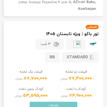
улица Ахмада Раджабли 2 дом 11, AZ1052 Baku,
تور سوباتان
Azerbaijan
تور چابهار
اقساطی
تور مرداب هسل
تور باکو | ویژه تابستان 1405
3 شب
تور کاشان
تور اصفهان
BB
STANDARD
تور ترکمن صحرا
قیمت دو تخته
قیمت یک تخته
87,700,000
77,400,000
تومان
تومان
تور آفرود
کودک با تخت
کودک بدون تخت
53,595,000
74,900,000
تومان
تومان