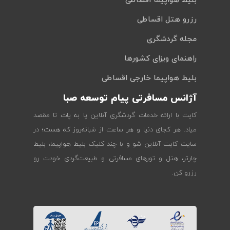
بلیط هواپیما اقساطی
رزرو هتل اقساطی
مجله گردشگری
راهنمای ویزای کشورها
بلیط هواپیما خارجی اقساطی
آژانس مسافرتی پیام توسعه صبا
کایت با ارائه خدمات گردشگری آنلاین پا به پات تا مقصد
میاد. هر کجای دنیا و هر ساعت از شبانه‌روز که هست؛ در
سایت کایت آنلاین شو و با چند کلیک بلیط هواپیما، بلیط
چارتر، هتل و تورهای مسافرتی و طبیعت‌گردی خودت رو
رزرو کن.