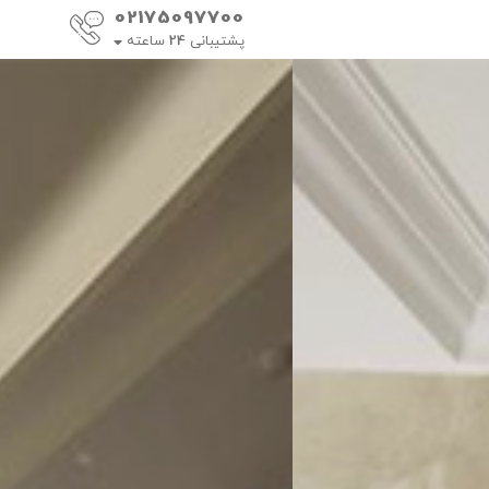
02175097700
پشتیبانی
24
ساعته