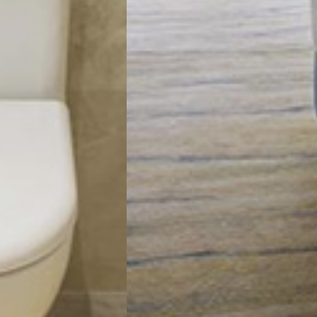
تور سوباتان
تور چابهار
تور مرداب هسل
تور کاشان
تور اصفهان
تور ترکمن صحرا
تور آفرود