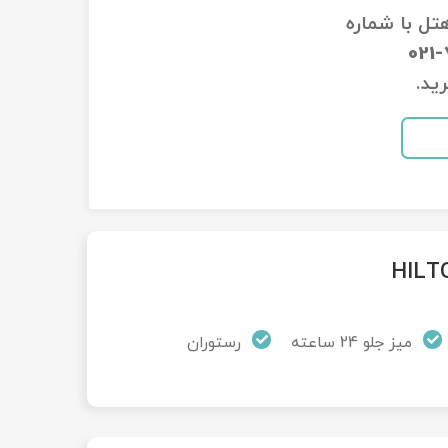
هتل با شماره
021
ید.
میز جلو 24 ساعته
رستوران