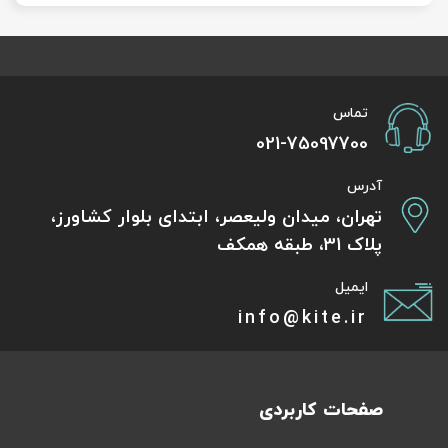
تماس
021-75097700
آدرس
تهران، میدان ولیعصر، ابتدای بلوار کشاورز،
پلاک 31، طبقه همکف
ایمیل
info@kite.ir
صفحات کاربردی