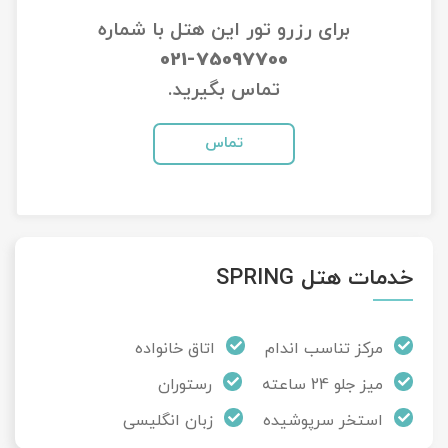
برای رزرو تور این هتل با شماره
تور سوباتان
021-75097700
تور چابهار
تماس بگیرید.
تور مرداب هسل
تماس
تور کاشان
تور اصفهان
خدمات هتل SPRING
تور ترکمن صحرا
تور آفرود
مرکز تناسب اندام
اتاق خانواده
میز جلو 24 ساعته
رستوران
استخر سرپوشیده
زبان انگلیسی