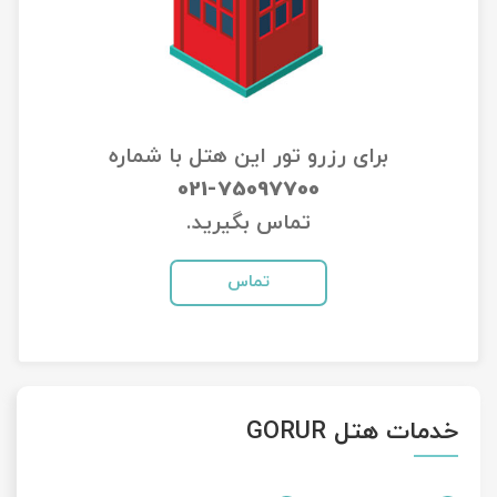
تور سوباتان
تور چابهار
تور مرداب هسل
برای رزرو تور این هتل با شماره
021-75097700
تور کاشان
تماس بگیرید.
تور اصفهان
تماس
تور ترکمن صحرا
تور آفرود
خدمات هتل GORUR