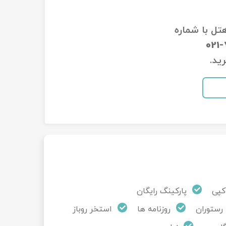
هتل با شماره
021
ید.
کپی
پارکینگ رایگان
رستوران
روزنامه ها
استخر روباز