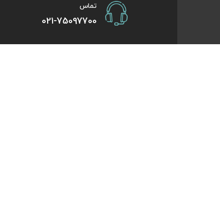
تماس
021-75097700
صفحات کاربردی
درباره کایت
درخواست همکاری
تورهای یک روزه
راهنمای خرید
تورهای کویر گر
درباره ما
تورهای استانبو
تماس با ما
تورهای طبیعت 
قوانین و مقررات
تورهای اقساطی