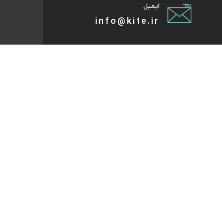
ایمیل
info@kite.ir
تی پیام توسعه صبا
ات گردشگری آنلاین پا به پات تا مقصد میاد. هر کجای دنیا و
روز که هست؛ در سایت کایت آنلاین شو و با چند کلیک بلیط
تر، هتل و تورهای مسافرتی و طبیعت‌گردی خودت رو رزرو کن.