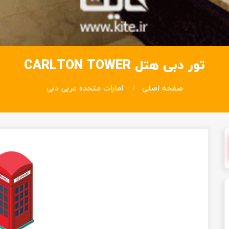
تور دبی هتل CARLTON TOWER
صفحه اصلی
امارات متحده عربی دبی