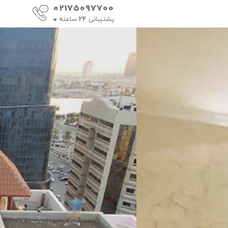
02175097700
پشتیبانی
24
ساعته