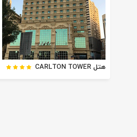
تور سوباتان
تور چابهار
تور مرداب هسل
تور کاشان
هتل CARLTON TOWER
تور اصفهان
تور ترکمن صحرا
تور آفرود