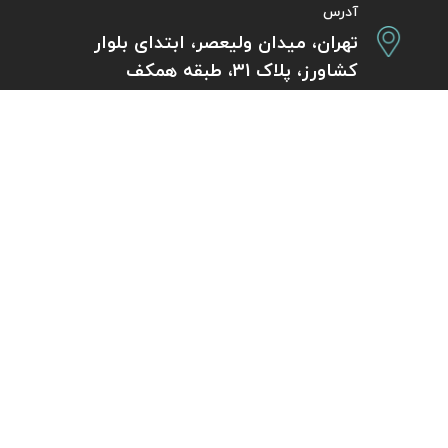
آدرس
تهران، میدان ولیعصر، ابتدای بلوار
کشاورز، پلاک 31، طبقه همکف
تورهای پرطرفدار
آژانس مسافر
کایت با ارائه خدم
بلیط هواپیما اقساطی
هر ساعت از شبانه‌
دی
رزرو هتل اقساطی
هواپیما، بلیط چار
ل
مجله گردشگری
گردی
راهنمای ویزای کشورها
بلیط هواپیما خارجی
اقساطی