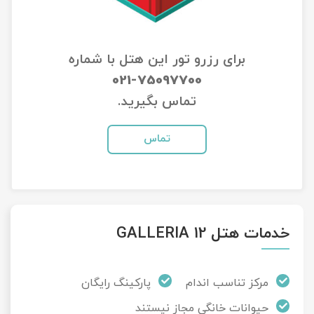
تور سوباتان
برای رزرو تور این هتل با شماره
تور چابهار
021-75097700
تور مرداب هسل
تماس بگیرید.
تور کاشان
تماس
تور اصفهان
تور ترکمن صحرا
خدمات هتل GALLERIA 12
تور آفرود
مرکز تناسب اندام
پارکینگ رایگان
حیوانات خانگی مجاز نیستند