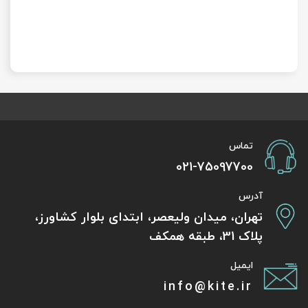
تماس
021-75097700
آدرس
تهران، میدان ولیعصر، ابتدای بلوار کشاورز،
پلاک 31، طبقه همکف
ایمیل
info@kite.ir