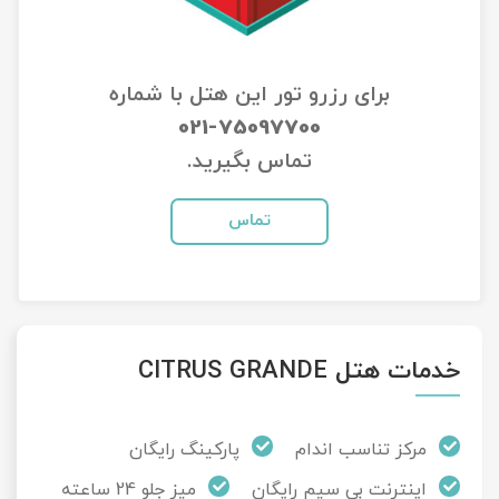
تور سوباتان
برای رزرو تور این هتل با شماره
تور چابهار
021-75097700
تور مرداب هسل
تماس بگیرید.
تور کاشان
تماس
تور اصفهان
تور ترکمن صحرا
خدمات هتل CITRUS GRANDE
تور آفرود
مرکز تناسب اندام
پارکینگ رایگان
اینترنت بی سیم رایگان
میز جلو 24 ساعته