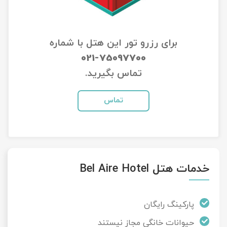
تور سوباتان
برای رزرو تور این هتل با شماره
تور چابهار
021-75097700
تور مرداب هسل
تماس بگیرید.
تور کاشان
تماس
تور اصفهان
تور ترکمن صحرا
خدمات هتل Bel Aire Hotel
تور آفرود
پارکینگ رایگان
حیوانات خانگی مجاز نیستند