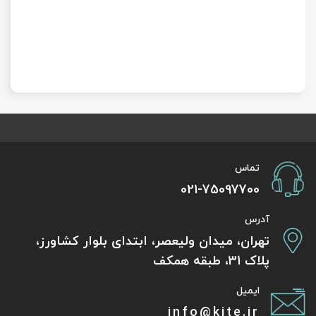
تماس
021-75097700
آدرس
تهران، میدان ولیعصر، ابتدای بلوار کشاورز،
پلاک 31، طبقه همکف
ایمیل
info@kite.ir