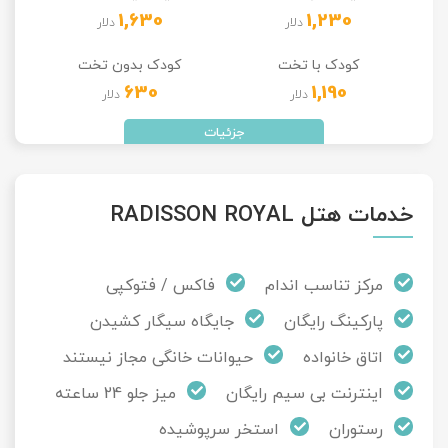
1,630
1,230
دلار
دلار
تور سوباتان
کودک با تخت
کودک بدون تخت
تور چابهار
630
1,190
دلار
دلار
تور مرداب هسل
تور کاشان
خدمات هتل RADISSON ROYAL
تور اصفهان
مرکز تناسب اندام
فاکس / فتوکپی
تور ترکمن صحرا
پارکینگ رایگان
جایگاه سیگار کشیدن
تور آفرود
اتاق خانواده
حیوانات خانگی مجاز نیستند
اینترنت بی سیم رایگان
میز جلو 24 ساعته
رستوران
استخر سرپوشیده