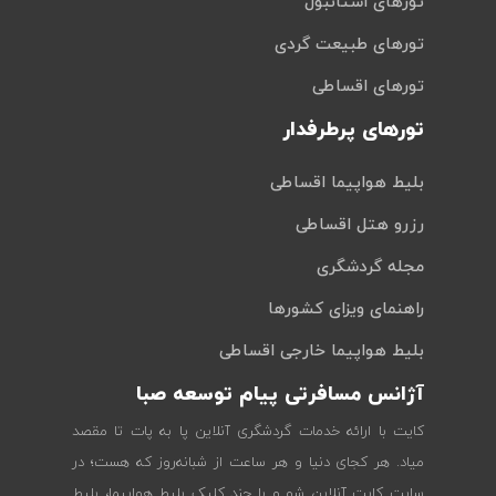
تورهای استانبول
تورهای طبیعت گردی
تورهای اقساطی
تورهای پرطرفدار
بلیط هواپیما اقساطی
رزرو هتل اقساطی
مجله گردشگری
راهنمای ویزای کشورها
بلیط هواپیما خارجی اقساطی
آژانس مسافرتی پیام توسعه صبا
کایت با ارائه خدمات گردشگری آنلاین پا به پات تا مقصد
میاد. هر کجای دنیا و هر ساعت از شبانه‌روز که هست؛ در
سایت کایت آنلاین شو و با چند کلیک بلیط هواپیما، بلیط