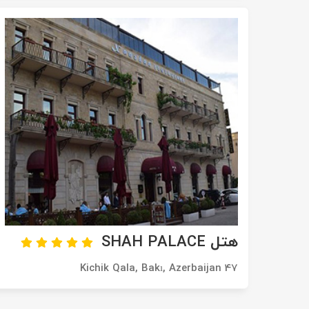
تور سوباتان
تور چابهار
تور مرداب هسل
تور کاشان
تور اصفهان
تور ترکمن صحرا
تور آفرود
هتل SHAH PALACE
47 Kichik Qala, Bakı, Azerbaijan