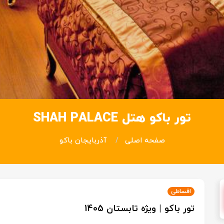
تور باکو هتل SHAH PALACE
صفحه اصلی
آذربایجان باکو
اقساطی
تور باکو | ویژه تابستان 1405