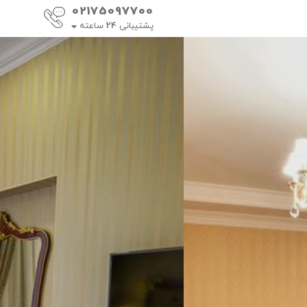
02175097700
پشتیبانی
24
ساعته