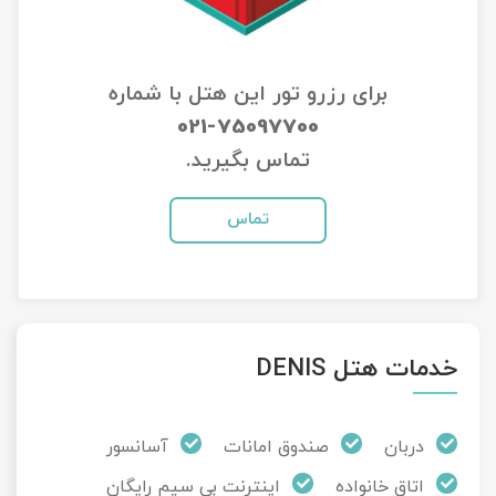
تور سوباتان
برای رزرو تور این هتل با شماره
تور چابهار
021-75097700
تور مرداب هسل
تماس بگیرید.
تور کاشان
تماس
تور اصفهان
تور ترکمن صحرا
خدمات هتل DENIS
تور آفرود
دربان
صندوق امانات
آسانسور
اتاق خانواده
اینترنت بی سیم رایگان