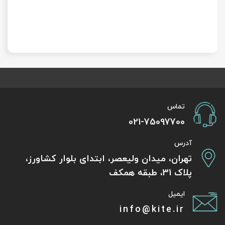
تماس
021-75097700
آدرس
تهران، میدان ولیعصر، ابتدای بلوار کشاورز،
پلاک 31، طبقه همکف
ایمیل
info@kite.ir