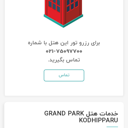
تور سوباتان
تور چابهار
تور مرداب هسل
برای رزرو تور این هتل با شماره
021-75097700
تور کاشان
تماس بگیرید.
تور اصفهان
تماس
تور ترکمن صحرا
تور آفرود
خدمات هتل GRAND PARK
KODHIPPARU