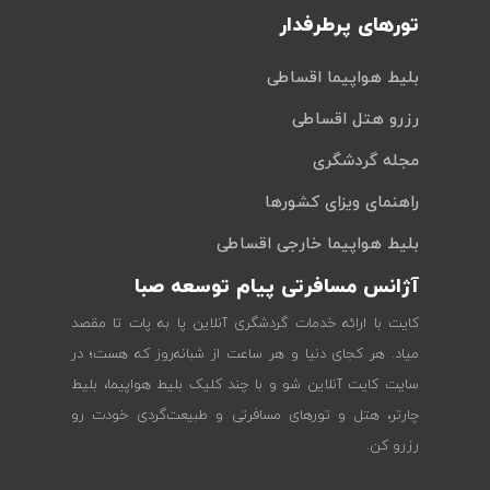
تورهای پرطرفدار
بلیط هواپیما اقساطی
رزرو هتل اقساطی
مجله گردشگری
راهنمای ویزای کشورها
بلیط هواپیما خارجی اقساطی
آژانس مسافرتی پیام توسعه صبا
کایت با ارائه خدمات گردشگری آنلاین پا به پات تا مقصد
میاد. هر کجای دنیا و هر ساعت از شبانه‌روز که هست؛ در
سایت کایت آنلاین شو و با چند کلیک بلیط هواپیما، بلیط
چارتر، هتل و تورهای مسافرتی و طبیعت‌گردی خودت رو
رزرو کن.