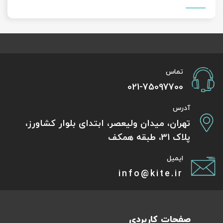
تماس
021-75097700
آدرس
تهران، میدان ولیعصر، ابتدای بلوار کشاورز،
پلاک 31، طبقه همکف
ایمیل
info@kite.ir
صفحات کاربردی