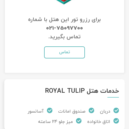
تور سوباتان
برای رزرو تور این هتل با شماره
تور چابهار
021-75097700
تماس بگیرید.
تور مرداب هسل
تماس
تور کاشان
تور اصفهان
تور ترکمن صحرا
خدمات هتل ROYAL TULIP
تور آفرود
دربان
صندوق امانات
آسانسور
اتاق خانواده
میز جلو 24 ساعته