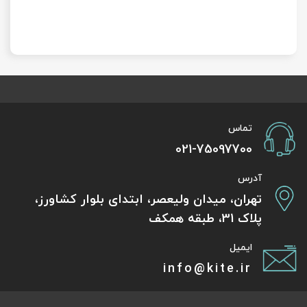
تماس
021-75097700
آدرس
تهران، میدان ولیعصر، ابتدای بلوار کشاورز،
پلاک 31، طبقه همکف
ایمیل
info@kite.ir