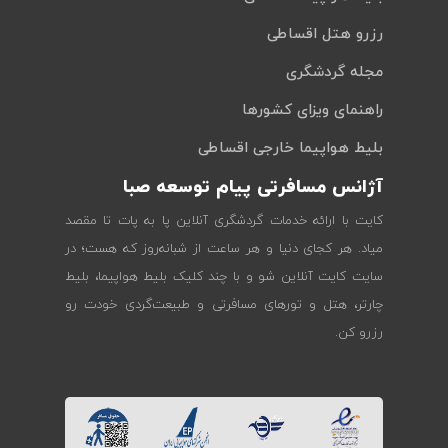
رزرو هتل اقساطی
مجله گردشگری
راهنمای ویزای کشورها
بلیط هواپیما خارجی اقساطی
آژانس مسافرتی پیام توسعه صبا
کایت با ارائه خدمات گردشگری آنلاین پا به پات تا مقصد
میاد. هر کجای دنیا و هر ساعت از شبانه‌روز که هست؛ در
سایت کایت آنلاین شو و با چند کلیک بلیط هواپیما، بلیط
چارتر، هتل و تورهای مسافرتی و طبیعت‌گردی خودت رو
رزرو کن.