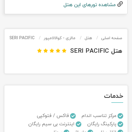
مشاهده تور‌های این هتل
تور کیش از ساری
تور کویر مرنجاب
تور سنگاپور اقساطی
اقساطی
تور طبس
تور مالدیو
تور کیش از بندرعباس
اقساطی
صفحه اصلی
هتل
مالزی - کوالالامپور
SERI PACIFIC
تور کویر کاراکال
تور قزاقستان اقساطی
هتل SERI PACIFIC
تور کویر مصر
تور زیارتی اقساطی
تور کویر ابوزیدآباد
تور هرمز
خدمات
تور ماسوله
تور مرداب سراوان
مرکز تناسب اندام
فاکس / فتوکپی
پارکینگ رایگان
اینترنت بی سیم رایگان
تور گلستان