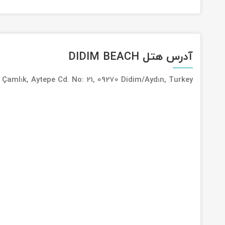
آدرس هتل DIDIM BEACH
Çamlık, Aytepe Cd. No: 21, 09270 Didim/Aydın, Turkey