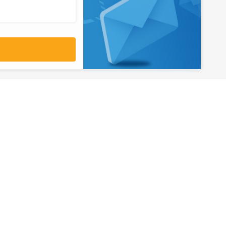
آدرس
تهران، میدان ولیعصر، ابتدای بلوار
کشاورز، پلاک 31، طبقه همکف
تورهای پرطرفدار
آژانس مسافر