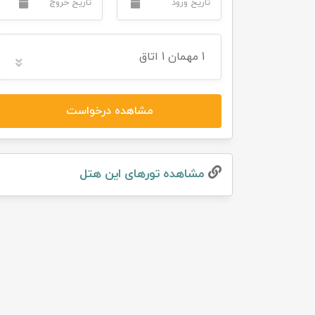
تور سوباتان
1
مهمان
1 اتاق
تور چابهار
تور مرداب هسل
مشاهده درخواست
تور کاشان
تور اصفهان
مشاهده تور‌های این هتل
تور ترکمن صحرا
تور آفرود