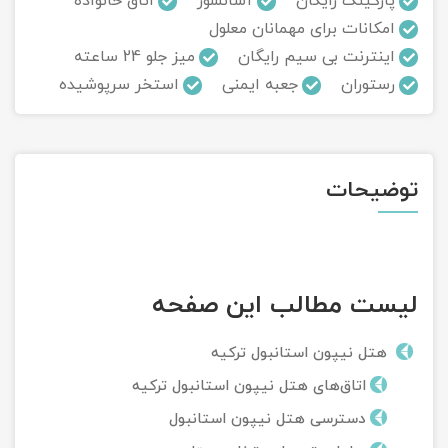
پارکینگ رایگان
آسانسور
اتاق خانواده
امکانات برای مهمانان معلول
تور سوباتان
اینترنت بی سیم رایگان
میز جلو 24 ساعته
رستوران
جعبه ایمنی
استخر سرپوشیده
تور چابهار
تور مرداب هسل
توضیحات
تور کاشان
تور اصفهان
تور ترکمن صحرا
لیست مطالب این صفحه
تور آفرود
هتل نیپون استانبول ترکیه
اتاق‌های هتل نیپون استانبول ترکیه
دسترسی هتل نیپون استانبول