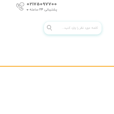
02175097700
پشتیبانی
24
ساعته