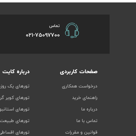
تور سوباتان
تماس
تور چابهار
021-75097700
تور مرداب هسل
تور کاشان
صفحات کاربردی
درباره کایت
تور اصفهان
درخواست همکاری
تورهای یک روزه
تور ترکمن صحرا
راهنمای خرید
تورهای کویر گر
تور آفرود
درباره ما
تورهای استانبو
تماس با ما
تورهای طبیعت 
قوانین و مقررات
تورهای اقساطی