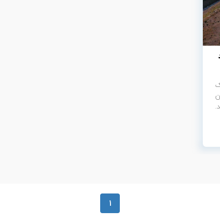
ک
ن
.
1