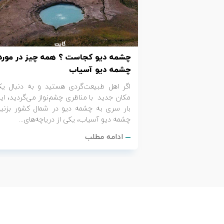
تور کیش از ساری
تور کویر مرنجاب
تور سنگاپور اقساطی
اقساطی
تور طبس
تور مالدیو
تور کیش از بندرعباس
چشمه دیو کجاست ؟ همه چیز در مورد
اقساطی
تور کویر کاراکال
تور قزاقستان اقساطی
چشمه دیو آسیاب
اگر اهل طبیعت‌گردی هستید و به دنبال ی
تور کویر مصر
تور زیارتی اقساطی
مکان جدید با مناظری چشم‌نواز می‌گردید، ای
بار سری به چشمه دیو در شمال کشور بزنید
تور کویر ابوزیدآباد
چشمه دیو آسیاب، یکی از دریاچه‌های...
ادامه مطلب
تور هرمز
تور ماسوله
تور مرداب سراوان
تور گلستان