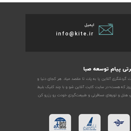
ایمیل
info@kite.ir
تی پیام توسعه صبا
ات گردشگری آنلاین پا به پات تا مقصد میاد. هر کجای دنیا و
روز که هست؛ در سایت کایت آنلاین شو و با چند کلیک بلیط
تر، هتل و تورهای مسافرتی و طبیعت‌گردی خودت رو رزرو کن.