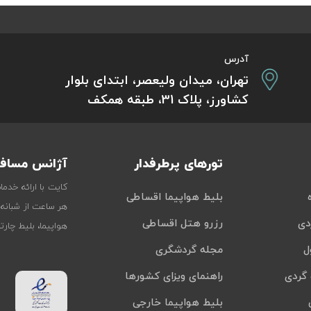
آدرس
تهران، میدان ولیعصر، ابتدای بلوار
کشاورز، پلاک 31، طبقه همکف
تورهای پرطرفدار
آژانس مسافر
کایت با ارائه خدم
بلیط هواپیما اقساطی
هر ساعت از شبانه‌
دی
رزرو هتل اقساطی
هواپیما، بلیط چار
ل
مجله گردشگری
گردی
راهنمای ویزای کشورها
بلیط هواپیما خارجی