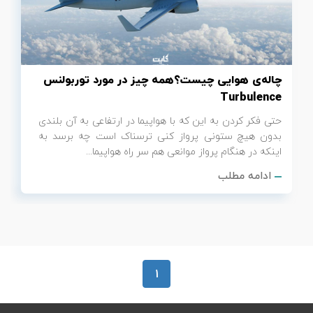
تور سوباتان
تور چابهار
چاله‌ی هوایی چیست؟همه چیز در مورد توربولنس
تور مرداب هسل
Turbulence
حتی فکر کردن به این که با هواپیما در ارتفاعی به آن بلندی
تور کاشان
بدون هیچ ستونی پرواز کنی ترسناک است چه برسد به
اینکه در هنگام پرواز موانعی هم سر راه هواپیما...
تور اصفهان
ادامه مطلب
تور ترکمن صحرا
تور آفرود
1