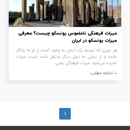
تور سوباتان
تور چابهار
میراث فرهنگی ناملموس یونسکو چیست؟ معرفی
تور مرداب هسل
میراث یونسکو در ایران
هر چیزی که توسط یک انسان به وجود آمده، از او به یادگار
تور کاشان
مانده و از نسلی به نسل دیگر منتقل شده است، میراث
نامیده می‌شود. میراث فرهنگی یعنی...
تور اصفهان
ادامه مطلب
تور ترکمن صحرا
تور آفرود
1