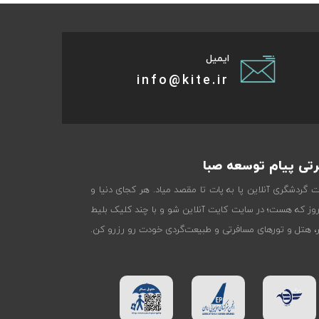
ایمیل
info@kite.ir
تی پیام توسعه صبا
ات گردشگری آنلاین پا به پات تا مقصد میاد. هر کجای دنیا و
روز که هست؛ در سایت کایت آنلاین شو و با چند کلیک بلیط
تر، هتل و تورهای مسافرتی و طبیعت‌گردی خودت رو رزرو کن.