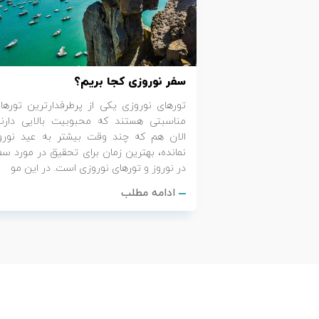
تور کیش از ساری
تور کویر مرنجاب
تور سنگاپور اقساطی
اقساطی
تور طبس
تور مالدیو
تور کیش از بندرعباس
سفر نوروزی کجا بریم؟
اقساطی
تور کویر کاراکال
تور قزاقستان اقساطی
تورهای نوروزی یکی از پرطرفدارترین تورها
مناسبتی هستند که محبوبیت بالایی دارند
تور کویر مصر
تور زیارتی اقساطی
الان هم که چند وقت بیشتر به عید نورو
نمانده، بهترین زمان برای تحقیق در مورد سف
تور کویر ابوزیدآباد
در نوروز و تورهای نوروزی است. در این مو
ادامه مطلب
تور هرمز
تور ماسوله
تور مرداب سراوان
تور گلستان