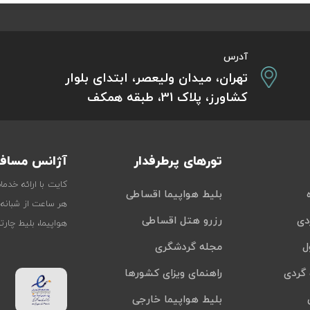
آدرس
تهران، میدان ولیعصر، ابتدای بلوار
کشاورز، پلاک 31، طبقه همکف
تورهای پرطرفدار
آژانس مسافر
کایت با ارائه خدم
بلیط هواپیما اقساطی
هر ساعت از شبانه‌
دی
رزرو هتل اقساطی
هواپیما، بلیط چار
ل
مجله گردشگری
گردی
راهنمای ویزای کشورها
بلیط هواپیما خارجی