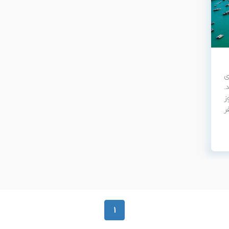
ی
.
ز
ر
1