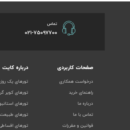
تور سوباتان
تماس
تور چابهار
021-75097700
تور مرداب هسل
تور کاشان
صفحات کاربردی
درباره کایت
تور اصفهان
درخواست همکاری
تورهای یک روزه
تور ترکمن صحرا
راهنمای خرید
تورهای کویر گر
تور آفرود
درباره ما
تورهای استانبو
تماس با ما
تورهای طبیعت 
قوانین و مقررات
تورهای اقساطی