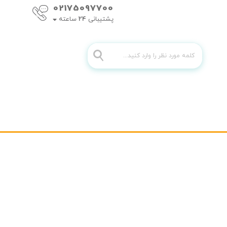
02175097700
پشتیبانی
24
ساعته