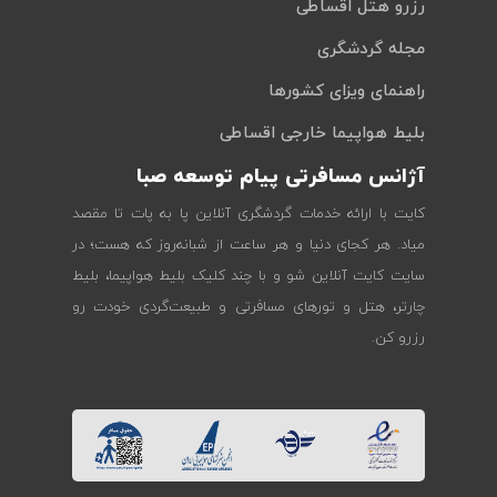
رزرو هتل اقساطی
مجله گردشگری
راهنمای ویزای کشورها
بلیط هواپیما خارجی اقساطی
آژانس مسافرتی پیام توسعه صبا
کایت با ارائه خدمات گردشگری آنلاین پا به پات تا مقصد
میاد. هر کجای دنیا و هر ساعت از شبانه‌روز که هست؛ در
سایت کایت آنلاین شو و با چند کلیک بلیط هواپیما، بلیط
چارتر، هتل و تورهای مسافرتی و طبیعت‌گردی خودت رو
رزرو کن.